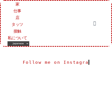
家
仕事
店
タッツ
接触
私について
Japanese
Follow me on Instagram