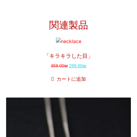
関連製品
販売！
「キラキラした目」
359.00
₪
299.00
₪
カートに追加
販売！