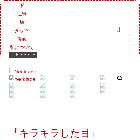
家
仕事
店
タッツ
接触
私について
Japanese
「キラキラした目」