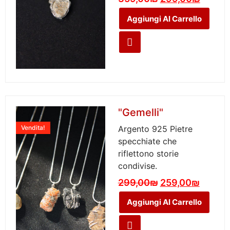
Aggiungi Al Carrello
"Gemelli"
Vendita!
Argento 925 Pietre
specchiate che
riflettono storie
condivise.
299,00
₪
259,00
₪
Aggiungi Al Carrello