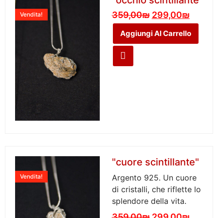
359,00
₪
299,00
₪
Vendita!
Aggiungi Al Carrello
"cuore scintillante"
Vendita!
Argento 925. Un cuore
di cristalli, che riflette lo
splendore della vita.
359,00
₪
299,00
₪