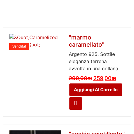
"marmo
caramellato"
Vendita!
Argento 925. Sottile
eleganza terrena
avvolta in una collana.
299,00
₪
259,00
₪
Aggiungi Al Carrello
"occhio scintillante"