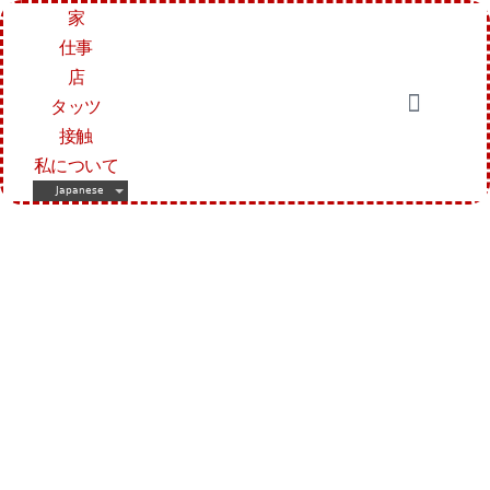
家
仕事
店
タッツ
接触
私について
Japanese