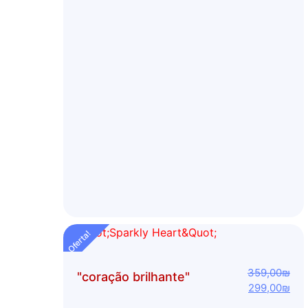
Oferta!
359,00
₪
"coração brilhante"
299,00
₪