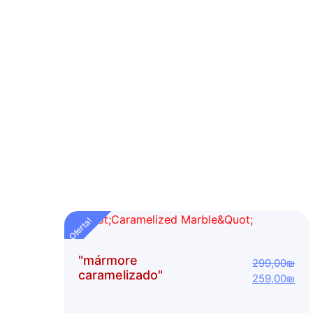
Oferta!
"mármore
299,00
₪
caramelizado"
259,00
₪