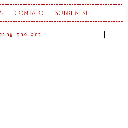
S
CONTATO
SOBRE MIM
ging the art indust