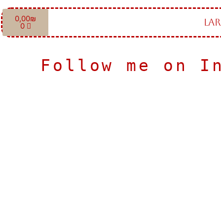
0,00
₪
LAR
0
And k