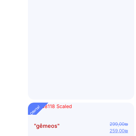
Oferta!
299,00
₪
"gêmeos"
259,00
₪