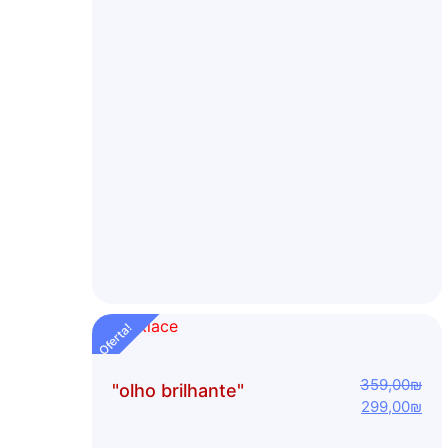
Oferta!
359,00
₪
"olho brilhante"
299,00
₪