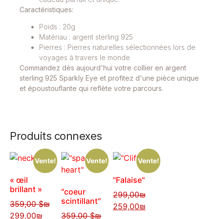
Caractéristiques:
Poids : 20g
Matériau : argent sterling 925
Pierres : Pierres naturelles sélectionnées lors de
voyages à travers le monde
Commandez dès aujourd'hui votre collier en argent
sterling 925 Sparkly Eye et profitez d'une pièce unique
et époustouflante qui reflète votre parcours.
Produits connexes
Vente!
Vente!
Vente!
« œil
"Falaise"
brillant »
"coeur
299,00
₪
scintillant"
359,00 $
₪
259,00
₪
299,00
₪
359,00 $
₪