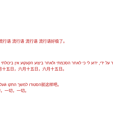
 流行语 流行语 流行语 流行语好极了。
月十五日，六月十五日，六月十五日。
Калנй חב/ת לנהוג על פй הוראות הטй פול שנתנו לй על דй הסטודו למשך התקו就这样吧。
切，一切，一切。