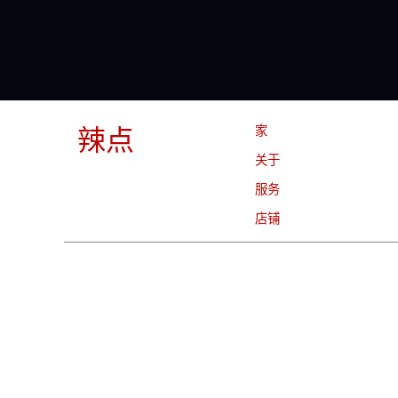
家
辣点
关于
服务
店铺