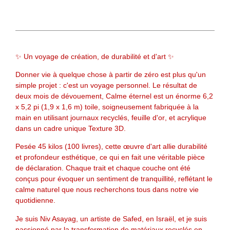
✨
Un voyage de création, de durabilité et d'art
✨
Donner vie à quelque chose à partir de zéro est plus qu'un
simple projet : c'est un voyage personnel. Le résultat de
deux mois de dévouement,
Calme éternel
est un énorme
6,2
x 5,2 pi (1,9 x 1,6 m)
toile, soigneusement fabriquée à la
main en utilisant
journaux recyclés
,
feuille d'or
, et
acrylique
dans un cadre unique
Texture 3D
.
Pesée
45 kilos (100 livres)
, cette œuvre d'art allie durabilité
et profondeur esthétique, ce qui en fait une véritable pièce
de déclaration. Chaque trait et chaque couche ont été
conçus pour évoquer un sentiment de tranquillité, reflétant le
calme naturel que nous recherchons tous dans notre vie
quotidienne.
Je suis
Niv Asayag
, un artiste de Safed, en Israël, et je suis
passionné par la transformation de matériaux recyclés en