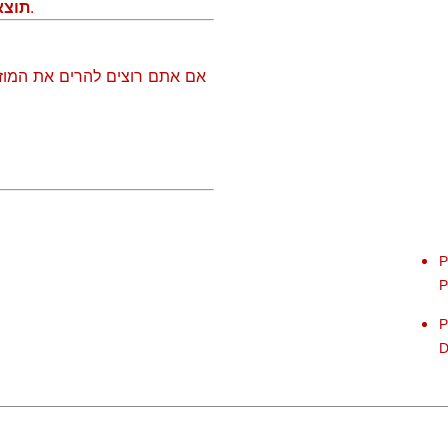
, עם דגש על עריכה אמנותית ומדויקת.
תוצא
אם אתם רוצים להרים את המוזי
P
P
P
:2021 TEMPLATELY COPYRIGHT TODOS OS DIREITOS RESERVAD