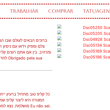
TRABALHAR
COMPRAR
TATUAGEN
ברוכים הבאים לעולם שבו המ
צלם ומפיק וידאו עם ניסיון
ומרהיב. בין אם אתם רוצים קל
להדהי
כל קליפ טוב מתחיל ברעיון ייח
מושלמת. נצא למסע יצירתי, נשב, נדון ונתאים את הרעיון כדי ליצור משהו שידבר לכל Eu não sei.