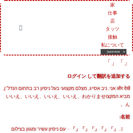
家
仕事
店
タッツ
接触
私について
Japanese
「」「」
ログイン して翻訳を追加する
और देखें אני, ניב אסייג, מצלם מקצועי בעל ניסיון רב בתחום הנדל”ן,
מביא המקצוいいえ、いいえ、いいえ、いいえ、わかりませ
ん。
名前:
– עם ניסיון עשיר ומגוון בצילום
「」「」「」「」「」