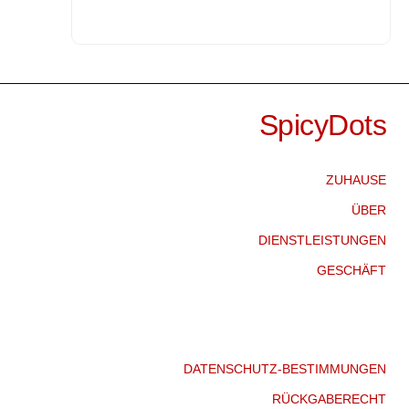
"Ewige Ruhe"
29.990,00
₪
SpicyDots
ZUHAUSE
ÜBER
DIENSTLEISTUNGEN
GESCHÄFT
DATENSCHUTZ-BESTIMMUNGEN
RÜCKGABERECHT